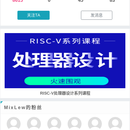
8615
0
45
83
关注TA
发消息
培养RISC-V大学土壤 共建RISC-V教育生态
MixLew的粉丝