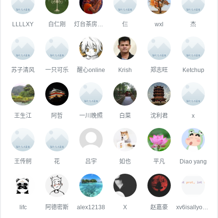
LLLLXY
白仁刚
灯台茶房的阿堂
仨
wxl
杰
苏子清风
一只可乐
醒心online
Krish
郑志旺
Ketchup
王生江
阿哲
一川晚照
白菜
沈利君
x
王传舸
花
吕宇
如也
平凡
Diao yang
lifc
阿德密斯
alex12138
X
赵嘉豪
xv6isallyourneed