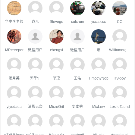
华电李老师
袁凡
Stevego
culcrum
yccccccc
CC
MRcreeper
微信用户
chengsi
微信用户
宏
WilliamorgaH
汤月英
郭华午
邬琼
王浩
TimothyNob
RV-boy
yiyedada
清影无奈
MicroGrit
史本秀
MixLew
LeslieTaund
eZNMMmne
xc2f1sdasd
Wang Yu
shahudi
hitjuxia
Antonioygi