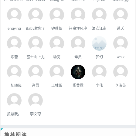
enqying
Baby就你了
钟薇薇
往事埋风中
酒安江南
逃夭
陈蕾
富士山上尢
杨亮
辛员
梦幻
whik
一切随缘
肖霞
王林娥
杨斐霏
李伟
李淑英
抓緊我。
李文琼
推荐阅读