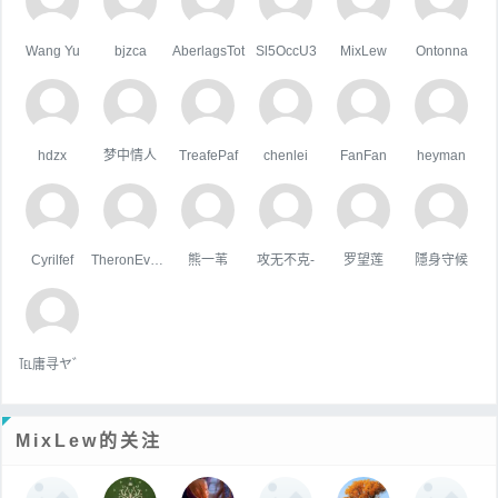
Wang Yu
bjzca
AberlagsTot
Sl5OccU3
MixLew
Ontonna
hdzx
梦中情人
TreafePaf
chenlei
FanFan
heyman
Cyrilfef
TheronEvock
熊一苇
攻无不克-
罗望莲
隱身守候
℡庸寻ヤ゛
MixLew的关注