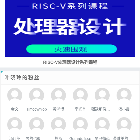
RISC-V处理器设计系列课程
叶晓玲的粉丝
金文
TimothyNob
黄鸿博
李光普
獨缺那份溫暖
汤小霞
汤月英
男的也很單純
熊燕
Gerardofisse
早已動心
最唯美的国度