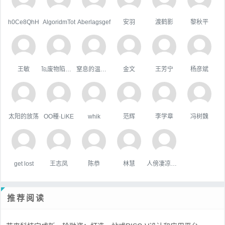
h0Ce8QhH
AlgoridmTot
Aberlagsgef
安羽
渡鹤影
黎秋平
王敏
℡废物陷阱゛
窒息的温柔，
金文
王芳宁
杨彦斌
太阳的放荡
OO種·LiKE
whik
范辉
李学章
冯树魏
get lost
王志凤
陈恭
林慧
人傍凄凉立暮秋
推荐阅读