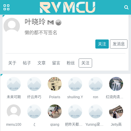
叶晓玲
懒的都不写签名
关注
发消息
关于
帖子
文章
留言
粉丝
关注
未来可期
纤云弄巧
Polaris
shuiling.Y
ron
红烧肉清蒸鱼
menu100
ζ
qiang
把昨天都作废✌
Yuning梁宇宁@鉴释 Xcalibyte
Jelly高