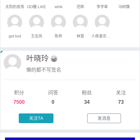
太阳的放荡
OO種·LiKE
whik
范辉
李学章
冯树魏
get lost
王志凤
陈恭
林慧
人傍凄凉立暮秋
叶晓玲
懒的都不写签名
积分
问答
粉丝
关注
7500
0
34
73
关注TA
发消息