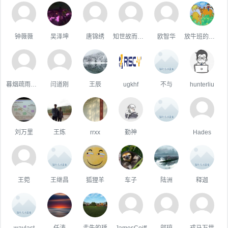
钟薇薇
吴泽坤
唐锦绣
知世故而不世故
欧智华
放牛班的王二小
暮烟疏雨之际
闫道刚
王辰
ugkhf
不与
hunterliu
刘万里
王炼
rrxx
勤神
ㅤ
Hades
王菀
王继昌
狐狸羊
车子
陆洲
释迦
waylast
任涛
走失的瑀
JamesCoiff
邬琼
戎马万世