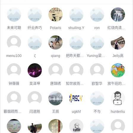
未来可期
纤云弄巧
Polaris
shuiling.Y
ron
红烧肉清蒸鱼
menu100
ζ
qiang
把昨天都作废✌
Yuning梁宇宁@鉴释 Xcalibyte
Jelly高
钟薇薇
吴泽坤
唐锦绣
知世故而不世故
欧智华
放牛班的王二小
暮烟疏雨之际
闫道刚
王辰
ugkhf
不与
hunterliu