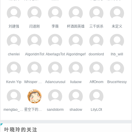
刘建强
闫道刚
李薇
杯酒困英雄
三千妖杀
未定义
chenlei
AlgoridmTot
AberlagsTot
Algoridmgef
doomlord
lhb_will
Kevin Yip
Whisper Wind
Adancurusul
liutaow
AffOnom
BruceHessy
mengtao_1998163.com
星空下的屋顶
sandstorm
shadow
LilyLOt
叶晓玲的关注