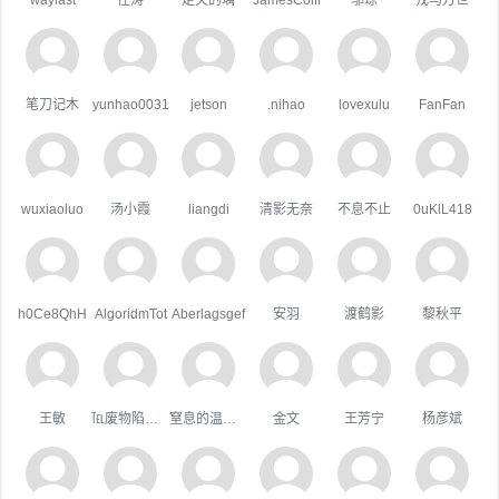
笔刀记木
yunhao0031
jetson
.nihao
lovexulu
FanFan
wuxiaoluo
汤小霞
liangdi
清影无奈
不息不止
0uKlL418
h0Ce8QhH
AlgoridmTot
Aberlagsgef
安羽
渡鹤影
黎秋平
王敏
℡废物陷阱゛
窒息的温柔，
金文
王芳宁
杨彦斌