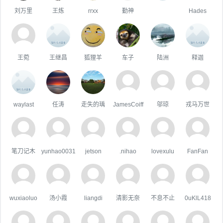
刘万里
王炼
rrxx
勤神
ㅤ
Hades
王菀
王继昌
狐狸羊
车子
陆洲
释迦
waylast
任涛
走失的瑀
JamesCoiff
邬琼
戎马万世
笔刀记木
yunhao0031
jetson
.nihao
lovexulu
FanFan
wuxiaoluo
汤小霞
liangdi
清影无奈
不息不止
0uKlL418