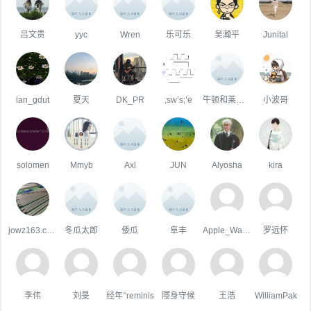
吕文贵
yyc
Wren
乐可乐
吴瀚平
Junital
lan_gdut
夏天
DK_PR
;sw’s;’e
牛顿和莱布尼茨在喝茶
小波哥
solomen
Mmyb
Axl
JUN
Alyosha
kira
jowz163.com
冬瓜太郎
倭瓜
阜丰
Apple_Wang
罗远怀
李伟
刘旻
经年°reminis
隱身守候
王浩
WilliamPak