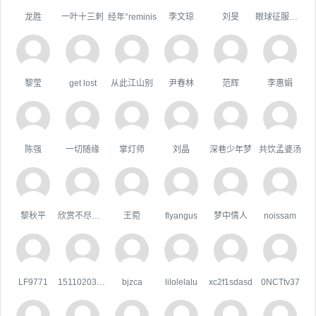
龙胜
一叶十三刺
经年°reminis
李文琼
刘旻
眼球征服世界
黎莹
get lost
从此江山别
尹春林
范辉
李惠娟
陈强
一切随缘
掌灯师
刘晶
深巷少年梦
共饮孟婆汤
黎秋平
欣赏不尽的美
王菀
flyangus
梦中情人
noissam
LF9771
15110203044
bjzca
lilolelalu
xc2f1sdasd
0NCTtv37