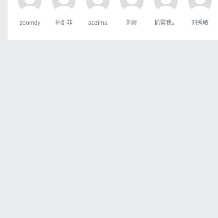
zoomdy
孙剑非
aozima
刘丽
抓緊我。
刘秀敏