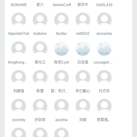
NONAME
老六
JamesCoiff
郭华午
0uKlL418
AlgoridmTuh
lsslkimo
ltscltsc
xld0932
sinosmile
KingKongHJG
章光江
陈亮Cyril
白豆腐
courageheart
刘建强
陈蕾
苗：你只属于咱
早已動心
付方华
zoomdy
孙剑非
aozima
刘丽
抓緊我。