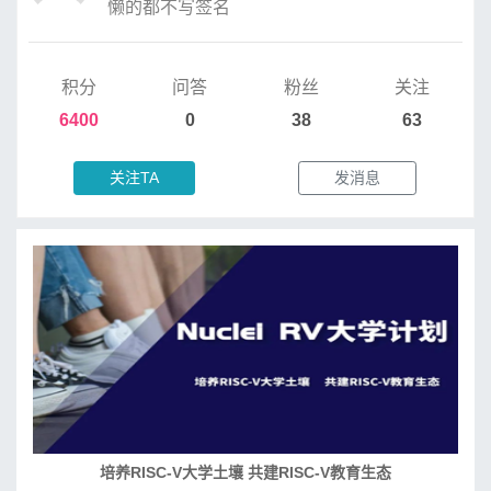
懒的都不写签名
积分
问答
粉丝
关注
6400
0
38
63
关注TA
发消息
培养RISC-V大学土壤 共建RISC-V教育生态