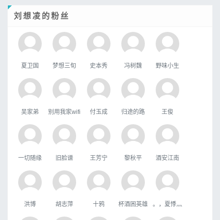
刘想凌的粉丝
夏卫国
梦想三旬
史本秀
冯树魏
野味小生
吴家弟
别用我家wifi
付玉成
归途的路
王俊
一切随缘
旧脸谱
王芳宁
黎秋平
酒安江南
洪博
胡志萍
十鸦
杯酒困英雄
。，夏悸灬