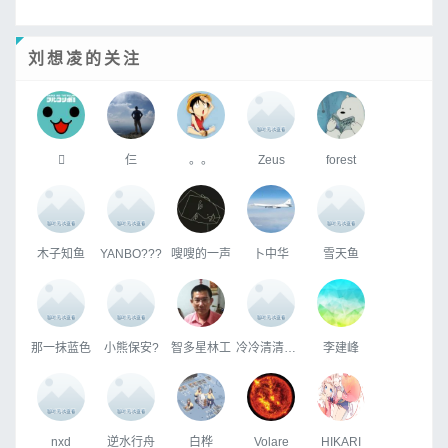
刘想凌的关注

仨
。。
Zeus
forest
木子知鱼
YANBO???
嗖嗖的一声
卜中华
雪天鱼
那一抹蓝色
小熊保安?
智多星林工
冷冷清清地风风火火
李建峰
nxd
逆水行舟
白桦
Volare
HIKARI