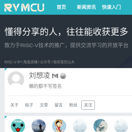
首页
新闻资讯
快速入门
懂得分享的人，往往能收获更多
致力于RISC-V技术的推广，提供交流学习的开放平台
RISC-V IP
淘宝店铺
公众号
硅农亚历山大
刘想凌
懒的都不写签名
关于
帖子
文章
留言
粉丝
关注