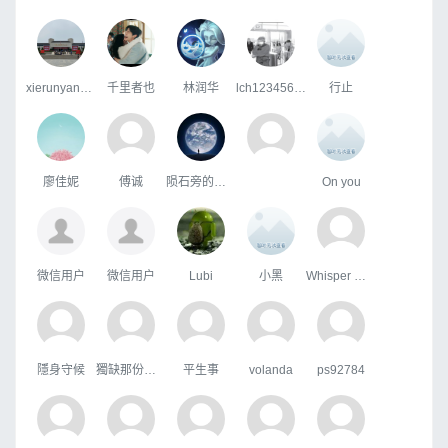
xierunyan123
千里者也
林润华
lch123456789
行止
廖佳妮
傅诚
陨石旁的天际
On you
微信用户
微信用户
Lubi
小黑
Whisper Wind
隱身守候
獨缺那份溫暖
平生事
volanda
ps92784