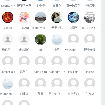
YANBO???
嗖嗖的一声
卜中华
雪天鱼
那一抹蓝色
小熊保安?
Volare
HIKARI
xierunyan123
千里者也
林润华
lch123456789
微信用户
微信用户
Lubi
小黑
Whisper Wind
隱身守候
JamesCoiff
郭华午
0uKlL418
AlgoridmTuh
lsslkimo
ltscltsc
courageheart
刘建强
陈蕾
苗：你只属于咱
早已動心
付方华