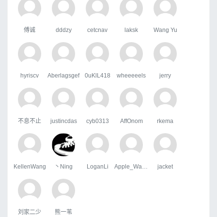
傅诚
dddzy
cetcnav
laksk
Wang Yu
hyriscv
Aberlagsgef
0uKlL418
wheeeeels
jerry
不息不止
justincdas
cyb0313
AffOnom
rkema
KellenWang
丶Ning
LoganLi
Apple_Wang
jacket
刘家二少
熊一苇