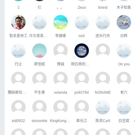

仨
。。
Zeus
forest
木子知鱼
智多星林工
冷冷清清地风风火火
李建峰
nxd
逆水行舟
白桦
行止
廖佳妮
傅诚
陨石旁的天际
On you
獨缺那份溫暖
平生事
volanda
ps92784
NONAME
老六
xld0932
sinosmile
KingKongHJG
章光江
陈亮Cyril
白豆腐