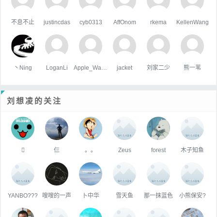
不息不止
justincdas
cyb0313
AffOnom
rkema
KellenWang
丶Ning
LoganLi
Apple_Wang
jacket
刘家二少
熊一苇
刘想凌的关注

仨
。。
Zeus
forest
木子知鱼
YANBO???
嗖嗖的一声
卜中华
雪天鱼
那一抹蓝色
小熊保安?