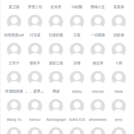
夏卫国
梦想三旬
史本秀
冯树魏
野味小生
吴家弟
别用我家wifi
付玉成
归途的路
王俊
一切随缘
旧脸谱
王芳宁
黎秋平
酒安江南
洪博
胡志萍
十鸦
杯酒困英雄
。，夏悸灬
傅诚
dddzy
cetcnav
laksk
Wang Yu
hyriscv
Aberlagsgef
0uKlL418
wheeeeels
jerry