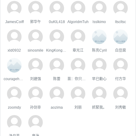
JamesCoiff
郭华午
0uKlL418
AlgoridmTuh
lsslkimo
ltscltsc
xld0932
sinosmile
KingKongHJG
章光江
陈亮Cyril
白豆腐
courageheart
刘建强
陈蕾
苗：你只属于咱
早已動心
付方华
zoomdy
孙剑非
aozima
刘丽
抓緊我。
刘秀敏
汤月英
章海