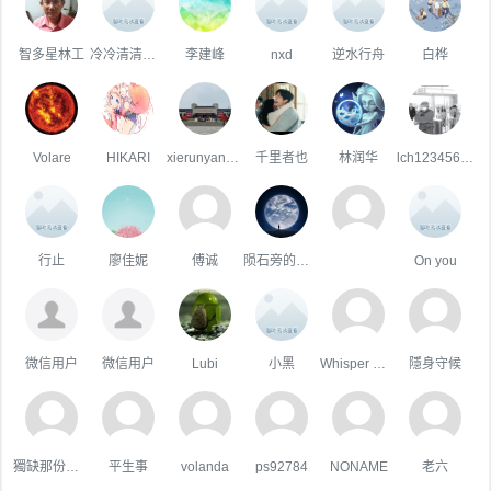
智多星林工
冷冷清清地风风火火
李建峰
nxd
逆水行舟
白桦
Volare
HIKARI
xierunyan123
千里者也
林润华
lch123456789
行止
廖佳妮
傅诚
陨石旁的天际
On you
微信用户
微信用户
Lubi
小黑
Whisper Wind
隱身守候
獨缺那份溫暖
平生事
volanda
ps92784
NONAME
老六